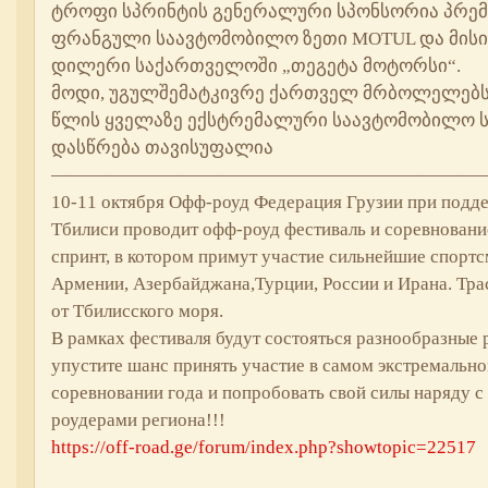
ტროფი სპრინტის გენერალური სპონსორია პრემი
ფრანგული საავტომობილო ზეთი MOTUL და მისი
დილერი საქართველოში „თეგეტა მოტორსი“.
მოდი, უგულშემატკივრე ქართველ მრბოლელებს
წლის ყველაზე ექსტრემალური საავტომობილო ს
დასწრება თავისუფალია
————————————————————————
10-11 октября Офф-роуд Федерация Грузии при подд
Тбилиси проводит офф-роуд фестиваль и соревновани
спринт, в котором примут участие сильнейшие спортс
Армении, Азербайджана,Турции, России и Ирана. Тра
от Тбилисского моря.
В рамках фестиваля будут состояться разнообразные 
упустите шанс принять участие в самом экстремальн
соревновании года и попробовать свой силы наряду 
роудерами региона!!!
https://off-road.ge/forum/index.php?showtopic=22517